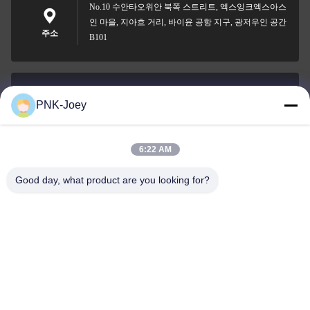
No.10 수안타오위안 북쪽 스트리트, 엑스잉크엑스아스
인 마을, 지아흐 거리, 바이윤 공항 지구, 광저우인 공간
주소
B101
PNK-Joey
xianzhihao@gzxingchao.info
이메일
6:22 AM
Good day, what product are you looking for?
008613580404923
전화
Guangzhou Xingchao Agriculture Machinery
Co., Ltd.