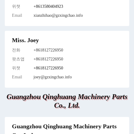
위챗
+8613580404923
Email
xianzhihao@gzxingchao.info
Miss. Joey
전화
+8618127226950
왓츠앱
+8618127226950
위챗
+8618127226950
Email
joey@gzxingchao.info
Guangzhou Qinghuang Machinery Parts
Co., Ltd.
Guangzhou Qinghuang Machinery Parts