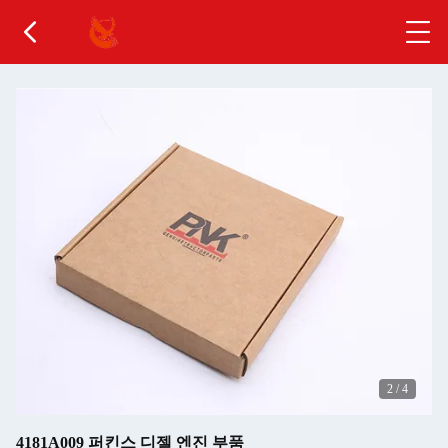
2
/
4
4181A009 퍼킨스 디젤 엔진 부품