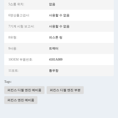
5쇼룸 위치:
없음
6영상출고검사:
사용할 수 없음
7기계 시험 보고서:
사용할 수 없음
8유형:
피스톤 링
9사용:
트랙터
10OEM 부품번호:
4181A009
11포트:
황푸항
Tags:
퍼킨스 디젤 엔진 예비품
퍼킨스 디젤 엔진 부분
퍼킨스 엔진 예비품