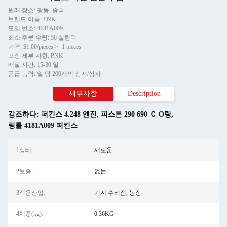
원래 장소: 광동, 중국
브랜드 이름: PNK
모델 번호: 4181A009
최소 주문 수량: 50 실린더
가격: $1.00/pieces >=1 pieces
포장 세부 사항: PNK
배달 시간: 15-30 일
공급 능력: 일 당 200개의 상자/상자
세부사항
Description
강조하다:
퍼킨스 4.248 엔진
,
피스톤 290 690 Ｃ O링
,
링틀 4181A009 퍼킨스
1상태:
새로운
2보증:
없는
3적용산업:
기계 수리점, 농장
4체중(kg):
0.36KG