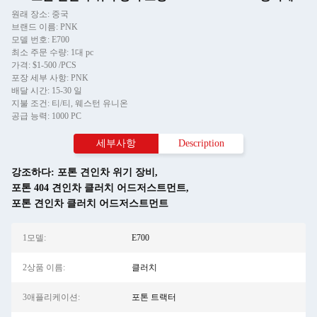
원래 장소: 중국
브랜드 이름: PNK
모델 번호: E700
최소 주문 수량: 1대 pc
가격: $1-500 /PCS
포장 세부 사항: PNK
배달 시간: 15-30 일
지불 조건: 티/티, 웨스턴 유니온
공급 능력: 1000 PC
세부사항
Description
강조하다:
포톤 견인차 위기 장비
,
포톤 404 견인차 클러치 어드저스트먼트
,
포톤 견인차 클러치 어드저스트먼트
1모델:
E700
2상품 이름:
클러치
3애플리케이션:
포톤 트랙터