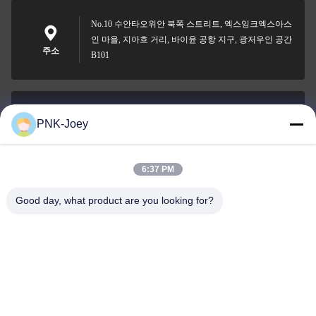
No.10 수안타오위안 북쪽 스트리트, 엑스잉크엑스아스
인 마을, 지아흐 거리, 바이윤 공항 지구, 광저우인 공간
주소
B101
PNK-Joey
xianzhihao@gzxingchao.info
이메일
6:37 PM
Good day, what product are you looking for?
008613580404923
전화
Guangzhou Xingchao Agriculture Machinery