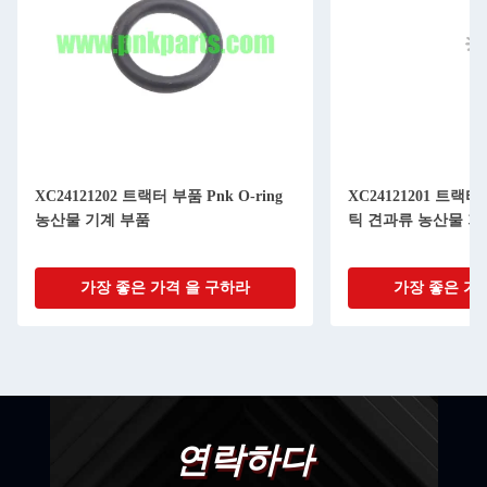
XC24121202 트랙터 부품 Pnk O-ring
XC24121201 트랙
농산물 기계 부품
틱 견과류 농산물 기
가장 좋은 가격 을 구하라
가장 좋은 가
연락하다