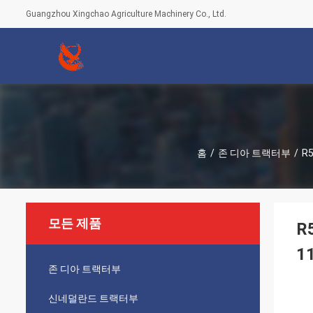
Guangzhou Xingchao Agriculture Machinery Co., Ltd.
홈
/
존 디아 트랙터부
/
R
모든 제품
R
1
존 디아 트랙터부
신네덜란드 트랙터부