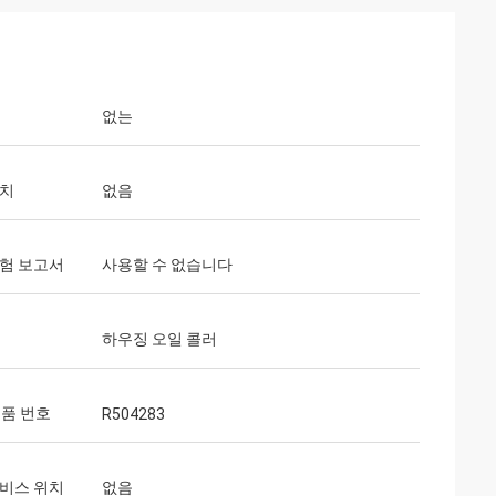
없는
위치
없음
시험 보고서
사용할 수 없습니다
하우징 오일 콜러
부품 번호
R504283
서비스 위치
없음