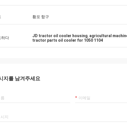
트
황포 항구
JD tractor oil cooler housing
,
agricultural machi
조하다
tractor parts oil cooler for 1050 1104
시지를 남겨주세요