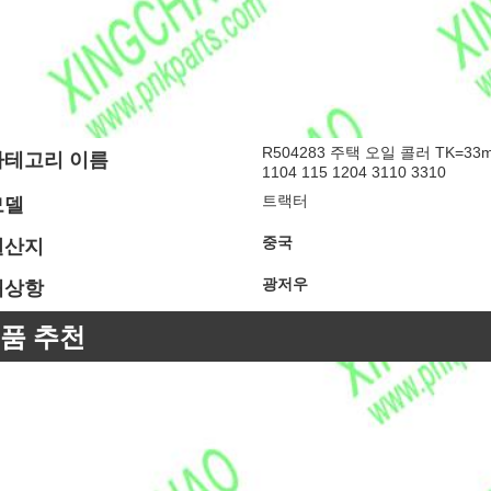
R504283 주택 오일 콜러 TK=3
카테고리 이름
1104 115 1204 3110 3310
트랙터
모델
중국
원산지
광저우
해상항
품 추천