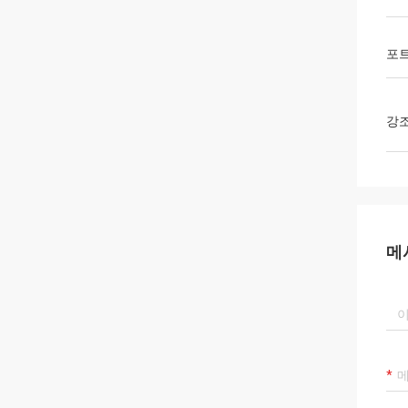
포
강
메