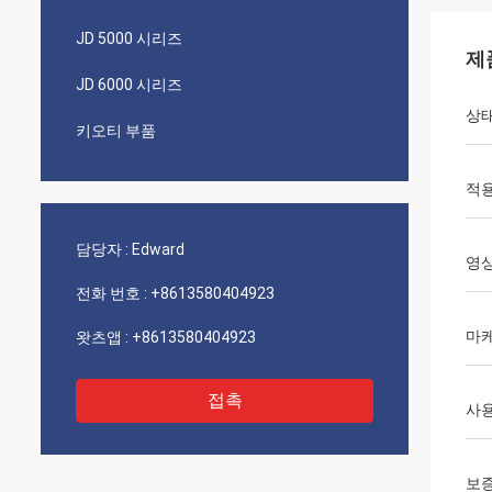
JD 5000 시리즈
제
JD 6000 시리즈
상
키오티 부품
적용
담당자 :
Edward
영
전화 번호 :
+8613580404923
마
왓츠앱 :
+8613580404923
접촉
사
보증