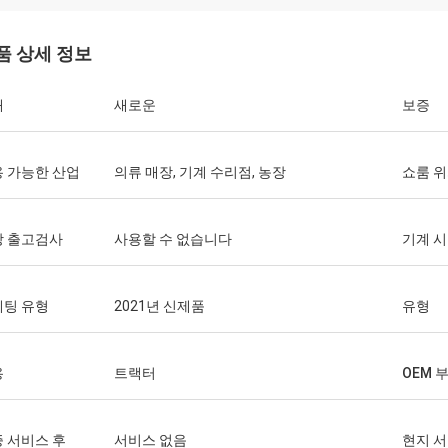
품 상세 정보
태
새로운
보증
 가능한 산업
의류 매장, 기계 수리점, 농장
쇼룸 
상 출고검사
사용할 수 없습니다
기계 
케팅 유형
2021년 신제품
유형
용
트랙터
OEM 
 서비스 후
서비스 없음
현지 