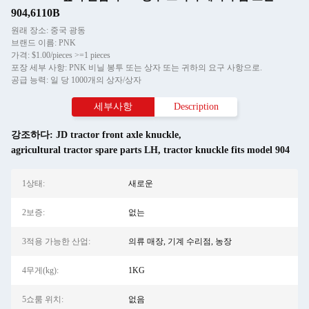
904,6110B
원래 장소: 중국 광동
브랜드 이름: PNK
가격: $1.00/pieces >=1 pieces
포장 세부 사항: PNK 비닐 봉투 또는 상자 또는 귀하의 요구 사항으로.
공급 능력: 일 당 1000개의 상자/상자
세부사항
Description
강조하다:
JD tractor front axle knuckle
,
agricultural tractor spare parts LH
,
tractor knuckle fits model 904
1상태:
새로운
2보증:
없는
3적용 가능한 산업:
의류 매장, 기계 수리점, 농장
4무게(kg):
1KG
5쇼룸 위치:
없음