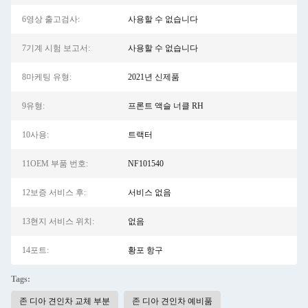
6영상 출고검사:
사용할 수 없습니다
7기계 시험 보고서:
사용할 수 없습니다
8마케팅 유형:
2021년 신제품
9유형:
프론트 액슬 너클 RH
10사용:
트랙터
11OEM 부품 번호:
NF101540
12보증 서비스 후:
서비스 없음
13현지 서비스 위치:
없음
14포트:
황포 항구
Tags:
존 디아 견인차 교체 부분
존 디아 견인차 예비품