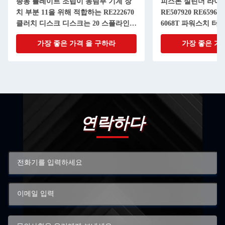
종동 플레이트 조립이 농림부 기계 장
피스톤 실린더 라이너
치 부분 11을 위해 적합하는 RE222670
RE507920 RE65967 
클러치 디스크 디스크는 20 스플라인으
6068T 파워스치 터
로 조금씩 움직입니다
가장 좋은 가격 을 구하라
가장 좋은 가
연락하다