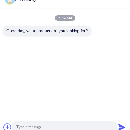
이메일
7:34 AM
Good day, what product are you looking for?
008613580404923
전화
Guangzhou Xingchao Agriculture Machinery
Co., Ltd.
가장 좋은 가격 을 구하라
Get a Quote
Guangzhou Xingchao Agriculture Machinery Co., Ltd.