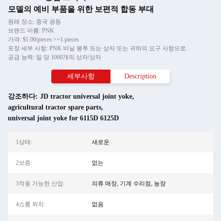
모델의 예비 부품을 위한 보편적 합동 부대
원래 장소: 중국 광동
브랜드 이름: PNK
가격: $1.00/pieces >=1 pieces
포장 세부 사항: PNK 비닐 봉투 또는 상자 또는 귀하의 요구 사항으로.
공급 능력: 일 당 1000개의 상자/상자
세부사항
Description
강조하다:
JD tractor universal joint yoke
,
agricultural tractor spare parts
,
universal joint yoke for 6115D 6125D
1상태:
새로운
2보증:
없는
3적용 가능한 산업:
의류 매장, 기계 수리점, 농장
4쇼룸 위치:
없음