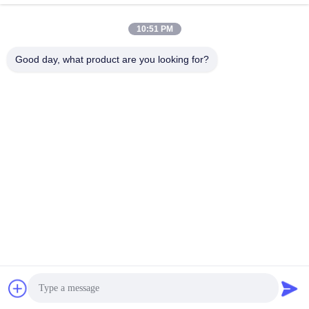
10:51 PM
Good day, what product are you looking for?
008613580404923
전화
Guangzhou Xingchao Agriculture Machinery
Co., Ltd.
가장 좋은 가격 을 구하라
Get a Quote
Guangzhou Xingchao Agriculture Machinery Co., Ltd.