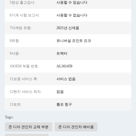
5영상 출고검사:
사용할 수 없습니다
6기계 시험 보고서:
사용할 수 없습니다
7마케팅 유형:
2021년 신제품
8유형:
유니버설 조인트 요크
9사용:
트랙터
10OEM 부품 번호:
AL161459
11보증 서비스 후:
서비스 없음
12현지 서비스 위치:
없음
13포트:
황포 항구
Tags:
존 디아 견인차 교체 부분
존 디아 견인차 예비품