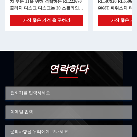
치 부분 11을 위해 적합하는 RE222670
RE507920 RE65967 
클러치 디스크 디스크는 20 스플라인으
6068T 파워스치 터
로 조금씩 움직입니다
가장 좋은 가격 을 구하라
가장 좋은 가
연락하다