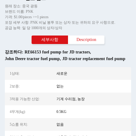
원래 장소: 중국 광동
브랜드 이름: PNK
가격: $1.00/pieces >=1 pieces
포장 세부 사항: PNK 비닐 봉투 또는 상자 또는 귀하의 요구 사항으로.
공급 능력: 일 당 1000개의 상자/상자
세부사항
Description
강조하다:
RE66153 fuel pump for JD tractors
,
John Deere tractor fuel pump
,
JD tractor replacement fuel pump
1상태:
새로운
2보증:
없는
3적용 가능한 산업:
기계 수리점, 농장
4무게(kg):
0.5KG
5쇼룸 위치:
없음