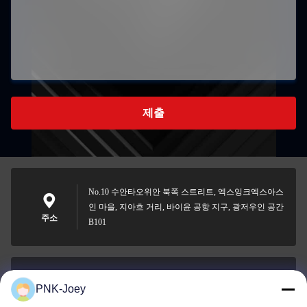
제출
No.10 수안타오위안 북쪽 스트리트, 엑스잉크엑스아스
인 마을, 지아흐 거리, 바이윤 공항 지구, 광저우인 공간
주소
B101
PNK-Joey
xianzhihao@gzxingchao.info
이메일