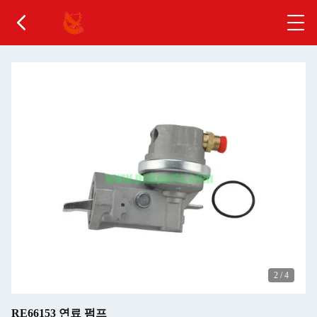
2
/
4
RE66153 연료 펌프