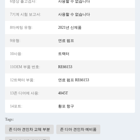
6영상 출고검사:
사용할 수 없습니다
7기계 시험 보고서:
사용할 수 없습니다
8마케팅 유형:
2021년 신제품
9유형:
연료 펌프
10사용:
트랙터
11OEM 부품 번호:
RE66153
12트랙터 부품:
연료 펌프 RE66153
13존 디어에 사용:
4045T
14포트:
황포 항구
Tags:
존 디아 견인차 교체 부분
존 디아 견인차 예비품