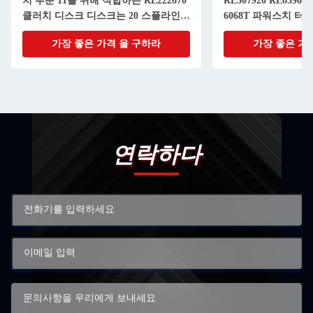
치 부분 11을 위해 적합하는 RE222670
RE507920 RE65967 
클러치 디스크 디스크는 20 스플라인으
6068T 파워스치 터
로 조금씩 움직입니다
가장 좋은 가격 을 구하라
가장 좋은 가
연락하다