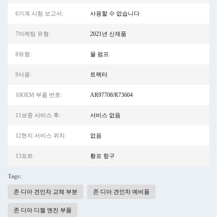
6기계 시험 보고서:
사용할 수 없습니다
7마케팅 유형:
2021년 신제품
8유형:
물 펌프
9사용:
트랙터
10OEM 부품 번호:
AR97708/R73604
11보증 서비스 후:
서비스 없음
12현지 서비스 위치:
없음
13포트:
황포 항구
Tags:
존 디아 견인차 교체 부분
존 디아 견인차 예비품
존 디아 디젤 엔진 부품