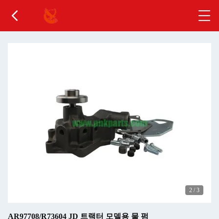
2
/
3
AR97708/R73604 JD 트랙터 모델용 물 펌