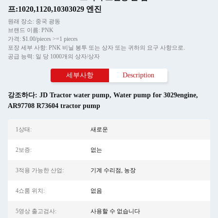
프:1020,1120,10303029 엔진
원래 장소: 중국 광동
브랜드 이름: PNK
가격: $1.00/pieces >=1 pieces
포장 세부 사항: PNK 비닐 봉투 또는 상자 또는 귀하의 요구 사항으로.
공급 능력: 일 당 1000개의 상자/상자
세부사항
Description
강조하다:
JD Tractor water pump
,
Water pump for 3029engine
,
AR97708 R73604 tractor pump
1상태:
새로운
2보증:
없는
3적용 가능한 산업:
기계 수리점, 농장
4쇼룸 위치:
없음
5영상 출고검사:
사용할 수 없습니다