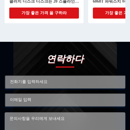
클러치 디스크 디스크는 20 스플라인으
6068T 파워스치 터
로 조금씩 움직입니다
가장 좋은 가격 을 구하라
가장 좋은 가
연락하다