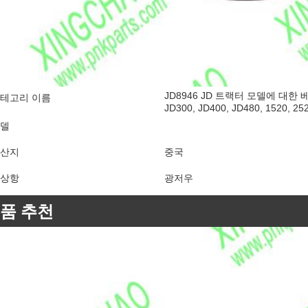
JD8946 JD 트랙터 모델에 대한 베어링
테고리 이름
JD300, JD400, JD480, 1520, 25
델
산지
중국
상항
광저우
품 추천