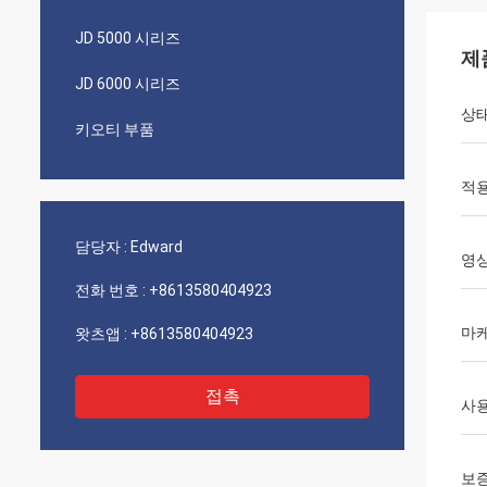
JD 5000 시리즈
제
JD 6000 시리즈
상
키오티 부품
적용
담당자 :
Edward
영
전화 번호 :
+8613580404923
마
왓츠앱 :
+8613580404923
접촉
사
보증