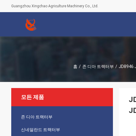
Guangzhou Xingchao Agriculture Machinery Co., Ltd.
홈
/
존 디아 트랙터부
/
JD8946 
모든 제품
J
J
존 디아 트랙터부
신네덜란드 트랙터부