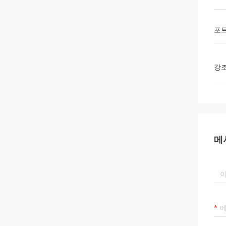
포
강
메