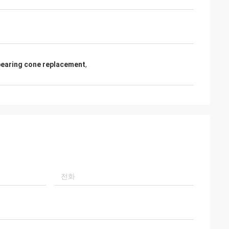
bearing cone replacement
,