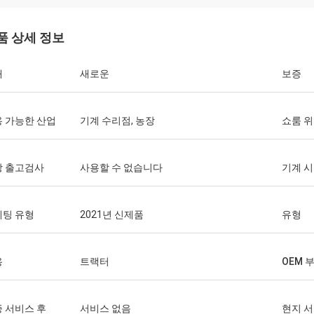
품 상세 정보
태
새로운
보증
 가능한 산업
기계 수리점, 농장
쇼룸 
상 출고검사
사용할 수 없습니다
기계 
케팅 유형
2021년 신제품
유형
용
트랙터
OEM 
 서비스 후
서비스 없음
현지 