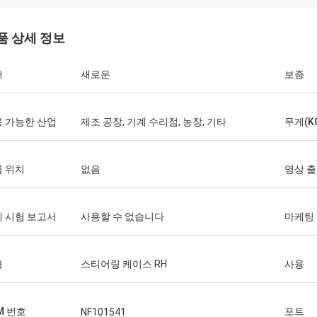
품 상세 정보
태
새로운
보증
 가능한 산업
제조 공장, 기계 수리점, 농장, 기타
무게(K
 위치
없음
영상 
 시험 보고서
사용할 수 없습니다
마케팅
형
스티어링 케이스 RH
사용
M 번호
포트
NF101541