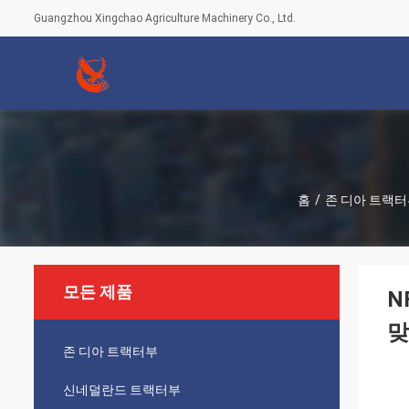
Guangzhou Xingchao Agriculture Machinery Co., Ltd.
홈
/
존 디아 트랙
모든 제품
N
맞
존 디아 트랙터부
신네덜란드 트랙터부