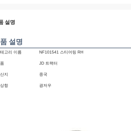
품 설명
품 설명
테고리 이름
NF101541 스티어링 RH
품
JD 트랙터
산지
중국
상항
광저우