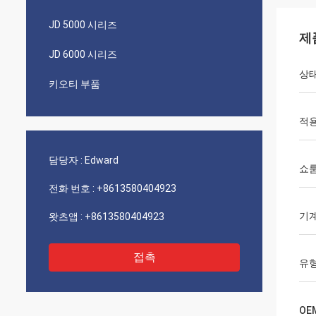
JD 5000 시리즈
제
JD 6000 시리즈
상
키오티 부품
적용
담당자 :
Edward
쇼룸
전화 번호 :
+8613580404923
기계
왓츠앱 :
+8613580404923
접촉
유
OE