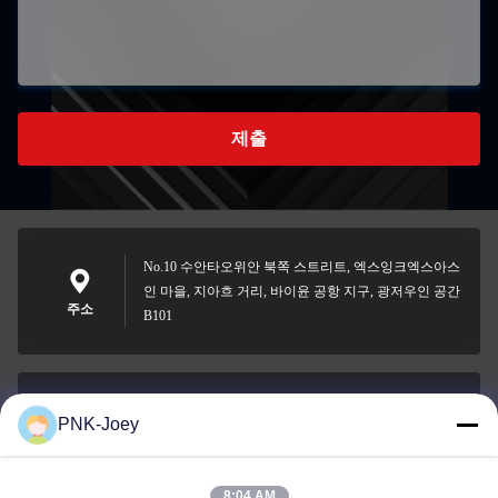
제출
No.10 수안타오위안 북쪽 스트리트, 엑스잉크엑스아스
인 마을, 지아흐 거리, 바이윤 공항 지구, 광저우인 공간
주소
B101
PNK-Joey
xianzhihao@gzxingchao.info
이메일
8:04 AM