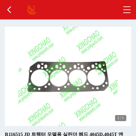
1
/
1
R116515 JD 트랙터 모델용 실린더 헤드 4045D,4045T 엔