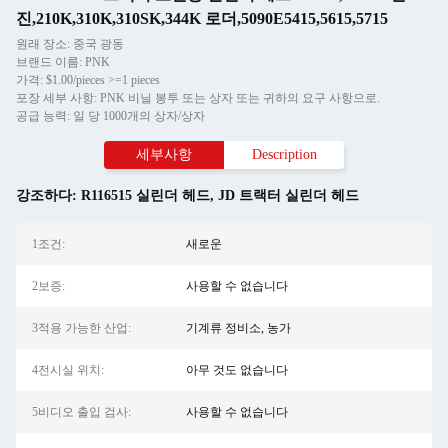
진,210K,310K,310SK,344K 로더,5090E5415,5615,5715
원래 장소: 중국 광동
브랜드 이름: PNK
가격: $1.00/pieces >=1 pieces
포장 세부 사항: PNK 비닐 봉투 또는 상자 또는 귀하의 요구 사항으로.
공급 능력: 일 당 1000개의 상자/상자
세부사항
Description
강조하다:
R116515 실린더 헤드
,
JD 트랙터 실린더 헤드
1조건:
새로운
2보증:
사용할 수 없습니다
3적용 가능한 산업:
기계류 정비소, 농가
4전시실 위치:
아무 것도 없습니다
5비디오 출입 검사:
사용할 수 없습니다