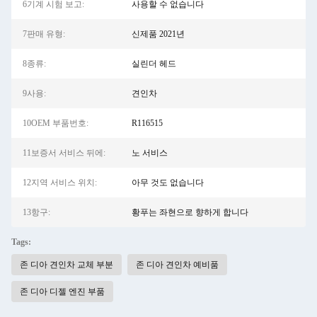
6기계 시험 보고:
사용할 수 없습니다
7판매 유형:
신제품 2021년
8종류:
실린더 헤드
9사용:
견인차
10OEM 부품번호:
R116515
11보증서 서비스 뒤에:
노 서비스
12지역 서비스 위치:
아무 것도 없습니다
13항구:
황푸는 좌현으로 향하게 합니다
Tags:
존 디아 견인차 교체 부분
존 디아 견인차 예비품
존 디아 디젤 엔진 부품