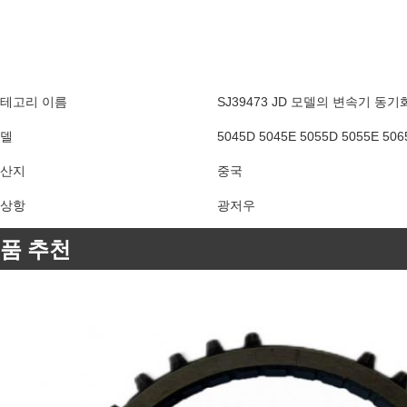
테고리 이름
SJ39473 JD 모델의 변속기 동
델
5045D 5045E 5055D 5055E 506
산지
중국
상항
광저우
품 추천