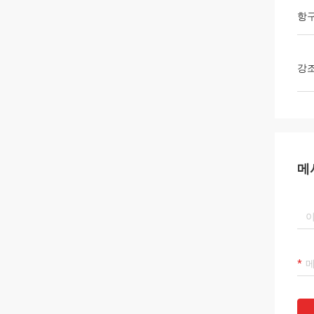
항
강
메