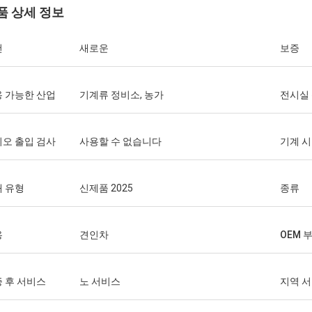
품 상세 정보
건
새로운
보증
 가능한 산업
기계류 정비소, 농가
전시실
오 출입 검사
사용할 수 없습니다
기계 시
 유형
신제품 2025
종류
용
견인차
OEM 
 후 서비스
노 서비스
지역 