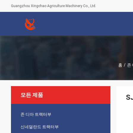
Guangzhou Xingchao Agriculture Machinery Co., Ltd.
홈
/
존
모든 제품
S
존 디아 트랙터부
신네덜란드 트랙터부