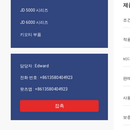
제
JD 5000 시리즈
조
JD 6000 시리즈
키오티 부품
적용
비디
담당자 :
Edward
전화 번호 :
+8613580404923
판매
왓츠앱 :
+8613580404923
사
접촉
보증