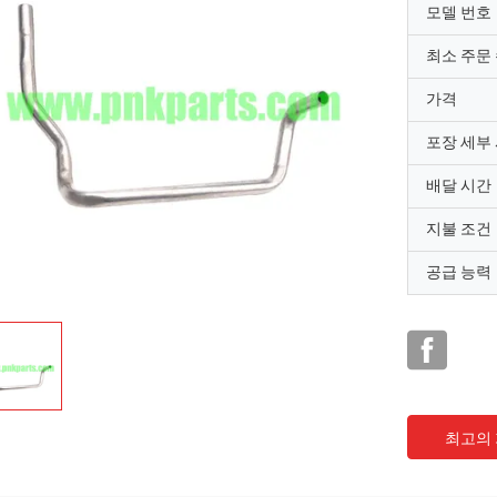
모델 번호
최소 주문
가격
포장 세부
배달 시간
지불 조건
공급 능력
최고의