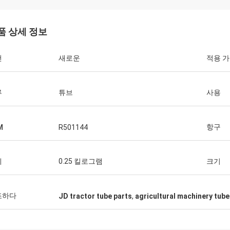
품 상세 정보
건
새로운
적용 
류
튜브
사용
항구
M
R501144
게
0.25 킬로그램
크기
조하다
JD tractor tube parts
,
agricultural machinery tube