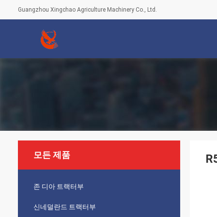
Guangzhou Xingchao Agriculture Machinery Co., Ltd.
모든 제품
R
존 디아 트랙터부
신네덜란드 트랙터부