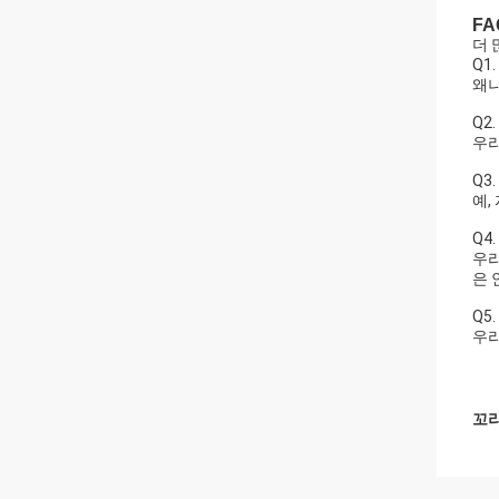
FA
더 
Q1
왜냐
Q2
우리
Q3
예,
Q4
우리
은 
Q5
우리
꼬리