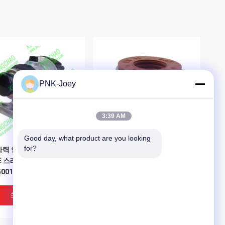
PNK-Joey
3:39 AM
Good day, what product are you looking 
for?
력 연료 필터 헤드 아시
밸브 스팀은 Q17 RE31617
E 스레드
존 디아 5000 시리즈 견인차
500160+RE50467 JD 트
4045T 6068T를 밀봉합니
터 키트
다
최고의 가격
최고의 가격