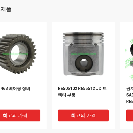
 제품
63468 베어링 장비
RE505102 RE55512 JD 트
원자
랙터 부품
SA
RE
랙
최고의 가격
최고의 가격