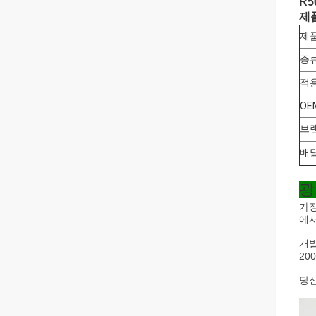
R5
제
제품
종류
적용
OE
브랜
배달
광
가장
에서
개발
20
당신