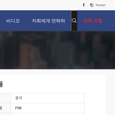
Korean
비디오
저희에게 연락하
견적 요청
십시오
품
중국
름
PNK