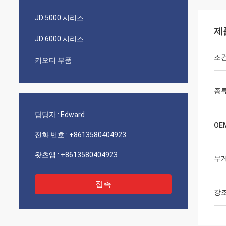
JD 5000 시리즈
제
JD 6000 시리즈
조
키오티 부품
종
담당자 :
Edward
OE
전화 번호 :
+8613580404923
왓츠앱 :
+8613580404923
무
접촉
강