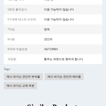
5화면 출하검사:
이용 가능하지 않습니다
6기계류 테스트 리포트:
이용 가능하지 않습니다
7타입:
멍에
8사용:
견인차
9OEM 부품번호:
3427339M1
10공항:
황푸는 좌현으로 향하게 합니다
Tags:
매시 퍼거슨 견인차 부속물
매시 퍼거슨 견인차 예비품
매시 퍼거슨 교체 부분