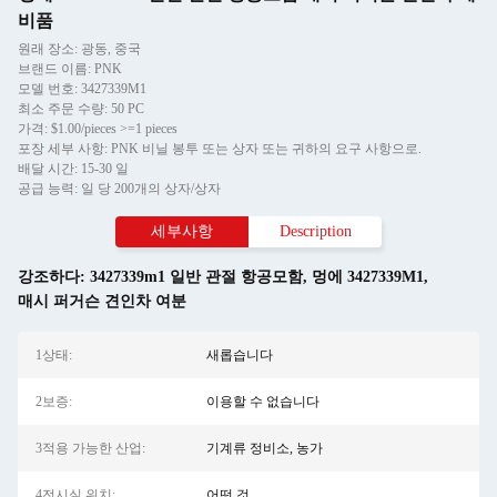
비품
원래 장소: 광동, 중국
브랜드 이름: PNK
모델 번호: 3427339M1
최소 주문 수량: 50 PC
가격: $1.00/pieces >=1 pieces
포장 세부 사항: PNK 비닐 봉투 또는 상자 또는 귀하의 요구 사항으로.
배달 시간: 15-30 일
공급 능력: 일 당 200개의 상자/상자
세부사항
Description
강조하다:
3427339m1 일반 관절 항공모함
,
멍에 3427339M1
,
매시 퍼거슨 견인차 여분
1상태:
새롭습니다
2보증:
이용할 수 없습니다
3적용 가능한 산업:
기계류 정비소, 농가
4전시실 위치:
어떤 것