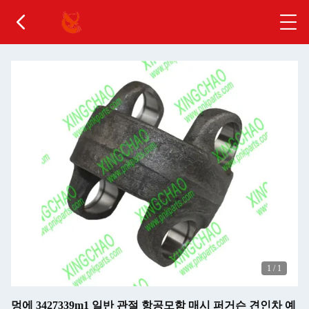
1
/
1
멍에 3427339m1 일반 관절 항공모함 매시 퍼거슨 견인차 예