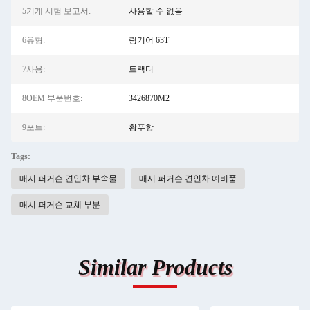
5기계 시험 보고서:
사용할 수 없음
6유형:
링기어 63T
7사용:
트랙터
8OEM 부품번호:
3426870M2
9포트:
황푸항
Tags:
매시 퍼거슨 견인차 부속물
매시 퍼거슨 견인차 예비품
매시 퍼거슨 교체 부분
Similar Products