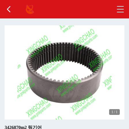
1
/
1
3426870m2 링기어