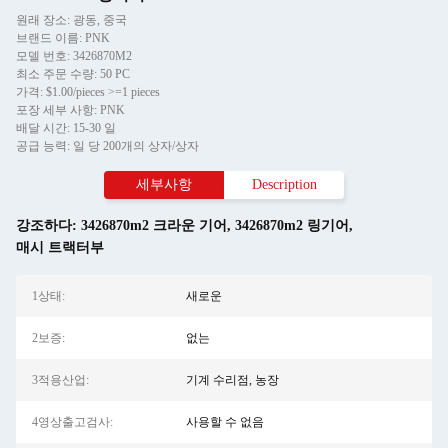
원래 장소: 광동, 중국
브랜드 이름: PNK
모델 번호: 3426870M2
최소 주문 수량: 50 PC
가격: $1.00/pieces >=1 pieces
포장 세부 사항: PNK
배달 시간: 15-30 일
공급 능력: 일 당 200개의 상자/상자
세부사항
Description
강조하다:
3426870m2 크라운 기어
,
3426870m2 링기어
,
매시 트랙터부
1상태:
새로운
2보증:
없는
3적용산업:
기계 수리점, 농장
4영상출고검사:
사용할 수 없음