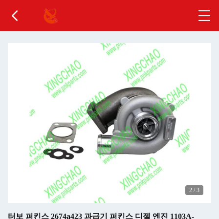
2
/
3
터보 퍼킨스 2674a423 과급기 퍼킨스 디젤 엔진 1103A-