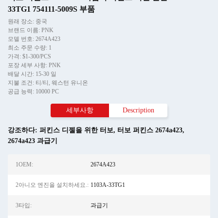
33TG1 754111-5009S 부품
원래 장소: 중국
브랜드 이름: PNK
모델 번호: 2674A423
최소 주문 수량: 1
가격: $1-300/PCS
포장 세부 사항: PNK
배달 시간: 15-30 일
지불 조건: 티/티, 웨스턴 유니온
공급 능력: 10000 PC
세부사항
Description
강조하다:
퍼킨스 디젤을 위한 터보
,
터보 퍼킨스 2674a423
,
2674a423 과급기
1OEM:
2674A423
2아니오 엔진을 설치하세요.:
1103A-33TG1
3타입:
과급기