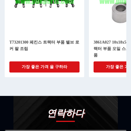
T73201300 페킨스 트랙터 부품 밸브 로
3861A027 10x18x
커 팔 조립
랙터 부품 오일 스프
품
가장 좋은 가격 을 구하라
가장 좋은 가
연락하다