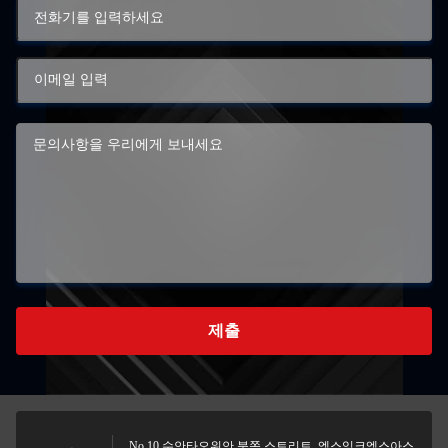
제출
No.10 수안타오위안 북쪽 스트리트, 엑스잉크엑스아스